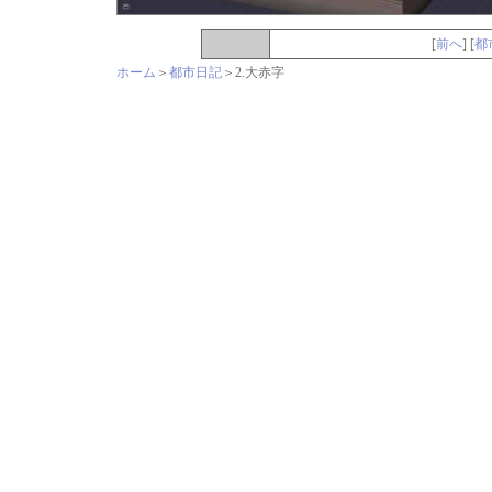
[
前へ
] [
都
ホーム
＞
都市日記
＞2.大赤字