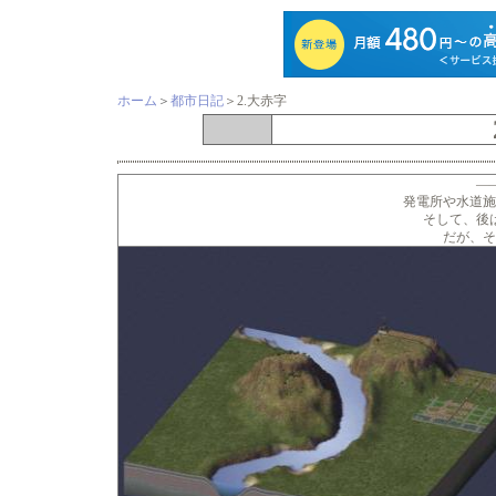
ホーム
＞
都市日記
＞2.大赤字
―
発電所や水道施
そして、後
だが、そ