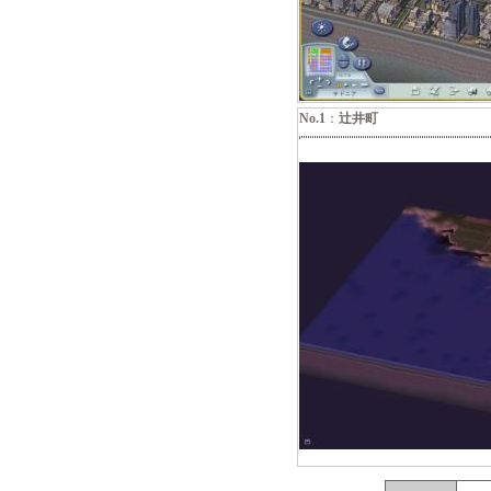
No.1
：
辻井町