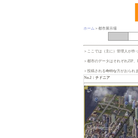
ホーム
＞都市展示場
＞ここでは（主に）管理人が作
＞都市のデータはそれぞれZIP
＞投稿される
奇特な
方がおられ
No.2：チドニア