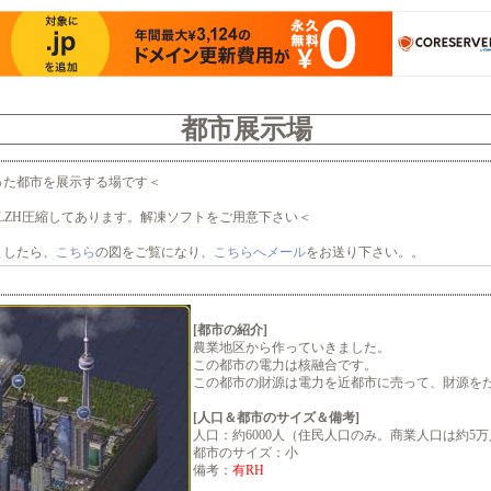
都市展示場
った都市を展示する場です＜
、LZH圧縮してあります。解凍ソフトをご用意下さい＜
ましたら、
こちら
の図をご覧になり、
こちらへメール
をお送り下さい。。
[都市の紹介]
農業地区から作っていきました。
この都市の電力は核融合です。
この都市の財源は電力を近都市に売って、財源を
[人口＆都市のサイズ＆備考]
人口：約6000人（住民人口のみ。商業人口は約5万
都市のサイズ：小
備考：
有RH