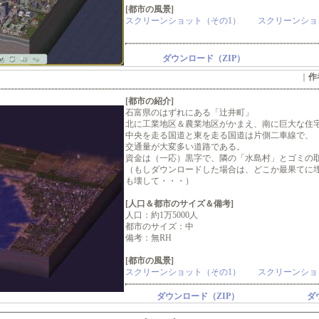
[都市の風景]
スクリーンショット（その1）
スクリーンショ
ダウンロード（ZIP）
｜
作
[都市の紹介]
石富県のはずれにある「辻井町」
北に工業地区＆農業地区がかまえ、南に巨大な住
中央を走る国道と東を走る国道は片側二車線で、
交通量が大変多い道路である。
資金は（一応）黒字で、隣の「水島村」とゴミの
（もしダウンロードした場合は、どこか最果てに
も壊して・・・）
[人口＆都市のサイズ＆備考]
人口：約1万5000人
都市のサイズ：中
備考：無RH
[都市の風景]
スクリーンショット（その1）
スクリーンショ
ダウンロード（ZIP）
ダ