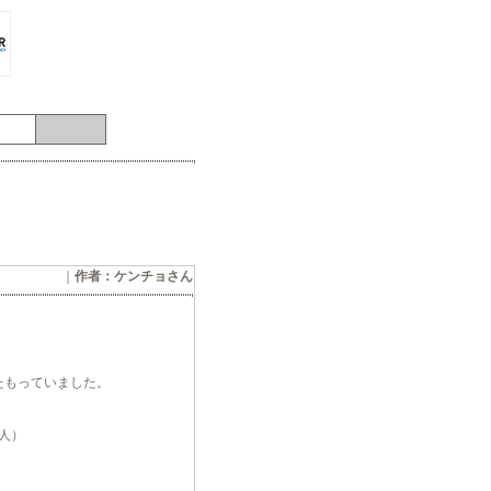
｜
作者：ケンチョさん
たもっていました。
人）