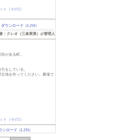
ット（その2）
ダウンロード（LZH）
者：クレオ（三条実美）@管理人
宅街がある町。
取引をしている。
埋立地を作ってください。農場で
ット（その2）
ウンロード（LZH）